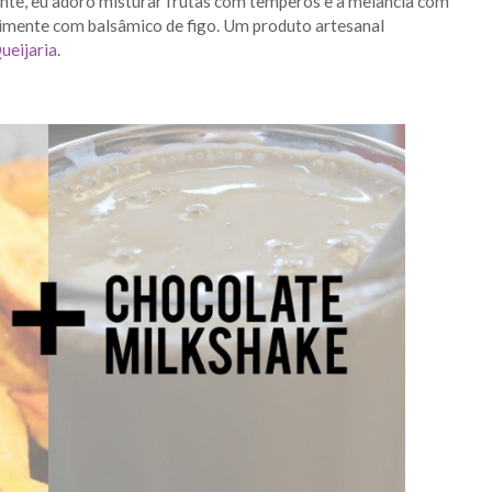
ente, eu adoro misturar frutas com temperos e a melancia com
erimente com balsâmico de figo. Um produto artesanal
ueijaria
.