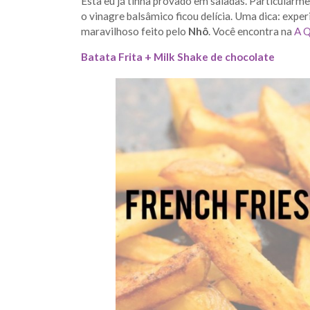
Esta eu já tinha provado em saladas. Particularm
o vinagre balsâmico ficou delícia. Uma dica: exp
maravilhoso feito pelo
Nhô
. Você encontra na
A Q
Batata Frita + Milk Shake de chocolate