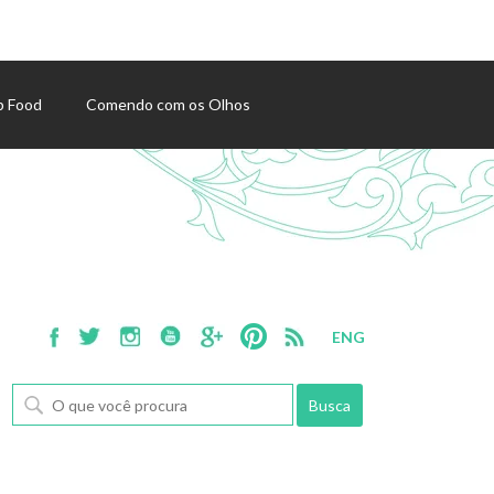
p Food
Comendo com os Olhos
ENG