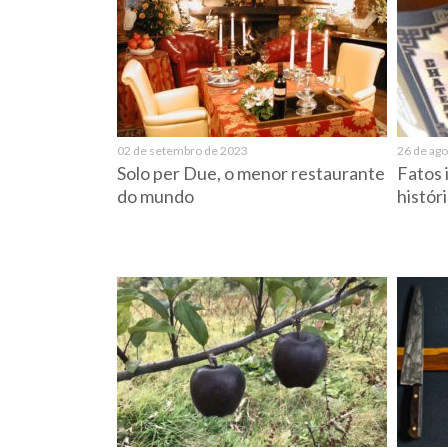
02 de setembro de 2023
26 de ag
Solo per Due, o menor restaurante
Fatos 
do mundo
histór