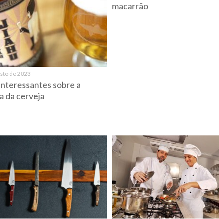
macarrão
osto de 2023
interessantes sobre a
ia da cerveja