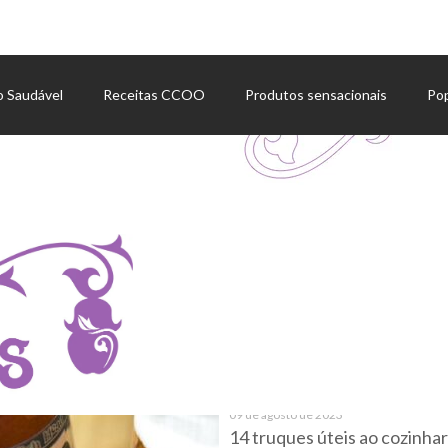
o Saudável
Receitas CCOO
Produtos sensacionais
Po
09 de agosto de 2023
14 truques úteis ao cozinhar