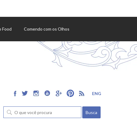
p Food
Comendo com os Olhos
ENG