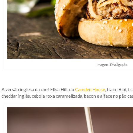
Imagem: Divulgação
A versão inglesa da chef Elisa Hill, do
Camden House
, Itaim Bibi, t
cheddar inglês, cebola roxa caramelizada, bacon e alface no pão cas