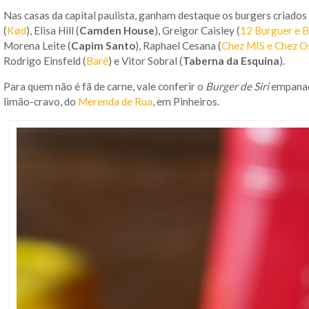
Nas casas da capital paulista, ganham destaque os burgers criado
(
Kød
), Elisa Hill (
Camden House
), Greigor Caisley (
12 Burguer e B
Morena Leite (
Capim Santo
), Raphael Cesana (
Chez MIS e Chez O
Rodrigo Einsfeld (
Barê
) e Vitor Sobral (
Taberna da Esquina
).
Para quem não é fã de carne, vale conferir o
Burger de Siri
empanado
limão-cravo, do
Merenda de Rua
, em Pinheiros.