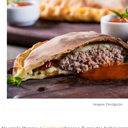
Imagem: Divulgação
Na versão libanesa, o
Farabbud
oferece o
Burger das Arábias
comp