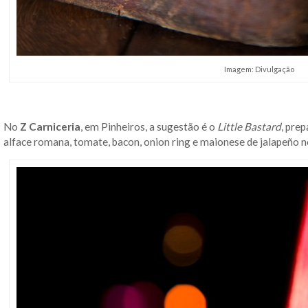
Imagem: Divulgação
No
Z Carniceria
, em Pinheiros, a sugestão é o
Little Bastard
, pre
alface romana, tomate, bacon, onion ring e maionese de jalapeño n