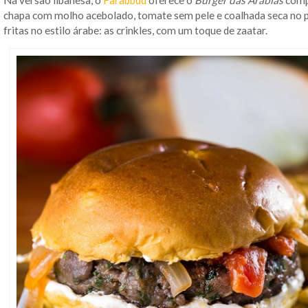
chapa com molho acebolado, tomate sem pele e coalhada seca no
fritas no estilo árabe: as crinkles, com um toque de zaatar.