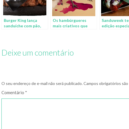
Burger King lança
Os hambúrgueres
Sanduweek te
sanduíche com pão,
mais criativos que
edição especia
queijo e molho pretos
você já viu
Butantan Foo
Deixe um comentário
O seu endereço de e-mail não será publicado.
Campos obrigatórios sã
Comentário
*