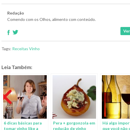
Redação
Comendo com os Olhos, alimento com conteúdo.
Ver
Tags:
Receitas
Vinho
Leia Também:
6 dicas básicas para
Pera + gorgonzola em
Há algo impor
tomar vinho like a
redução de vinho
que você não 