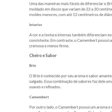
Uma das maneiras mais fáceis de diferenciar o B
moldado em discos que variam de 22 a 30 centím
moldes menores, com até 12 centímetros de diâm
Interior
A cor e a textura internas também diferenciam ess
consistente. Em contraste, o Camembert possui u
cremosa e menos firme.
Cheiro e Sabor
Brie
O Brie é conhecido por seu aroma e sabor amant
salgado. Essa combinação de sabores faz dele uma
suaves e refinados.
Camembert
Por outro lado, o Camembert possui um aroma e s