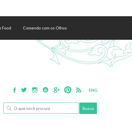
p Food
Comendo com os Olhos
ENG