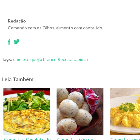
Redação
Comendo com os Olhos, alimento com conteúdo.
Tags:
omelete
queijo branco
Receita
tapioca
Leia Também:
Como faz: Omelete de
Como faz: pão de
Como faz: ov