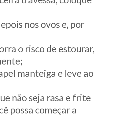
depois nos ovos e, por
rra o risco de estourar,
mente;
apel manteiga e leve ao
 não seja rasa e frite
ocê possa começar a