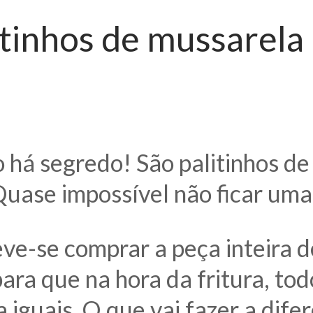
itinhos de mussarela
o há segredo! São palitinhos d
Quase impossível não ficar uma 
deve-se comprar a peça inteira 
ara que na hora da fritura, to
a iguais. O que vai fazer a dife