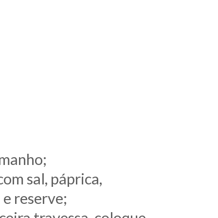
amanho;
om sal, páprica,
 e reserve;
ceira travessa, coloque