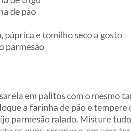
ha de pão
o, páprica e tomilho seco a gosto
jo parmesão
ssarela em palitos com o mesmo t
oque a farinha de pão e tempere c
ijo parmesão ralado. Misture tudo
ata os ovos, reserve e, em uma ter