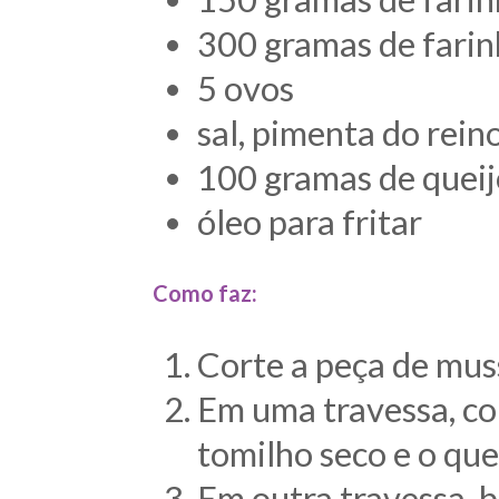
300 gramas de farin
5 ovos
sal, pimenta do rein
100 gramas de quei
óleo para fritar
Como faz:
Corte a peça de mu
Em uma travessa, col
tomilho seco e o que
Em outra travessa, b