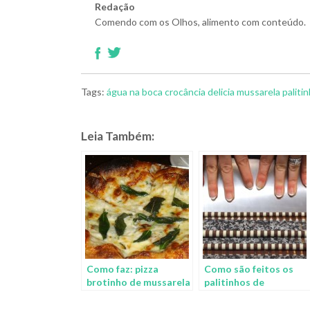
Redação
Comendo com os Olhos, alimento com conteúdo.
Tags:
água na boca
crocância
delicia
mussarela
paliti
Leia Também:
Como faz: pizza
Como são feitos os
brotinho de mussarela
palitinhos de
e sálvia
chocolate?