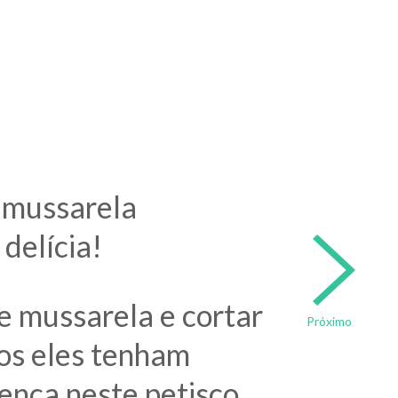
e mussarela
delícia!
de mussarela e cortar
Próximo
dos eles tenham
rença neste petisco