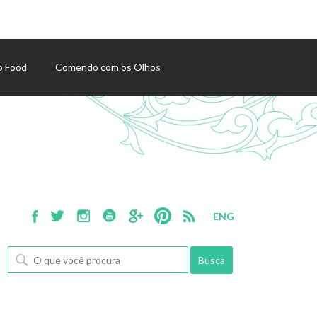
p Food
Comendo com os Olhos
ENG