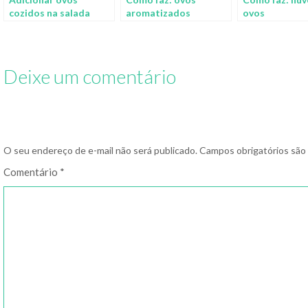
cozidos na salada
aromatizados
ovos
pode reduzir risco de
câncer e outras
doenças crônicas
Deixe um comentário
O seu endereço de e-mail não será publicado.
Campos obrigatórios sã
Comentário
*