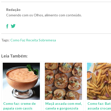
Redação
Comendo com os Olhos, alimento com conteúdo.
Tags:
Como Faz
Receita
Sobremesa
Leia Também:
Como faz: creme de
Maçã assada com mel,
Como faz: Bat
papaia com cassis
canela e gorgonzola
assada crocan