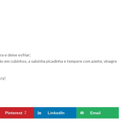
ra e deixe esfriar;
tão em cubinhos, a salsinha picadinha e tempere com azeite, vinagre
rs!
Pinterest
2
LinkedIn
Email