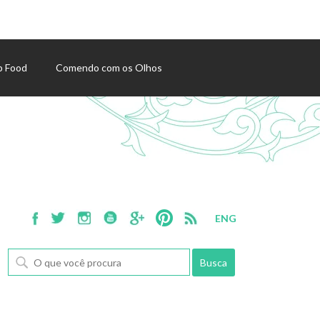
p Food
Comendo com os Olhos
ENG