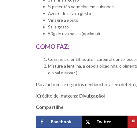
½ pimentão vermelho em cubinhos
Azeite de oliva a gosto
Vinagre a gosto
Sal a gosto
50g de uva passa (opcional)
COMO FAZ:
Cozinhe as lentilhas até ficarem al dente, escor
Misture a lentilha, a cebola picadinha, o pimen
e o sal e sirva : )
Para hebreus e egípcios nenhum botarem defeito, 
[Crédito de Imagens:
Divulgação
]
Compartilhe
Facebook
Twitter