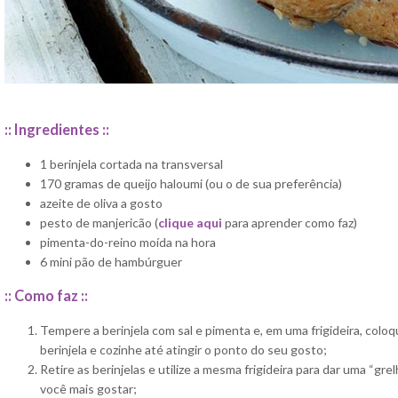
:: Ingredientes ::
1 berinjela cortada na transversal
170 gramas de queijo haloumi (ou o de sua preferência)
azeite de oliva a gosto
pesto de manjericão (
clique aqui
para aprender como faz)
pimenta-do-reino moída na hora
6 mini pão de hambúrguer
:: Como faz ::
Tempere a berinjela com sal e pimenta e, em uma frigideira, coloq
berinjela e cozinhe até atingir o ponto do seu gosto;
Retire as berinjelas e utilize a mesma frigideira para dar uma “gre
você mais gostar;