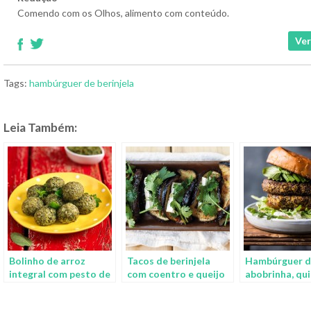
Comendo com os Olhos, alimento com conteúdo.
Ver
Tags:
hambúrguer de berinjela
Leia Também:
Bolinho de arroz
Tacos de berinjela
Hambúrguer 
integral com pesto de
com coentro e queijo
abobrinha, qu
manjericão
brie
queijo feta