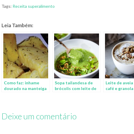
Tags:
Receita
superalimento
Leia Também:
Como faz: inhame
Sopa tailandesa de
Leite de avei
dourado na manteiga
brócolis com leite de
café e granola
coco
Deixe um comentário