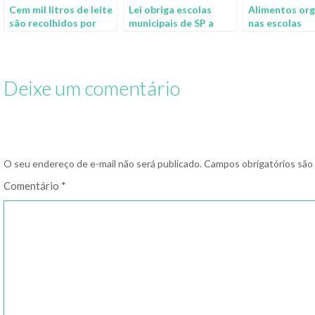
Cem mil litros de leite
Lei obriga escolas
Alimentos org
são recolhidos por
municipais de SP a
nas escolas
determinação do
incluir alimentos
municipais: ag
Ministério da
orgânicos no cardápio
lei!
Agricultura
Deixe um comentário
O seu endereço de e-mail não será publicado.
Campos obrigatórios sã
Comentário
*