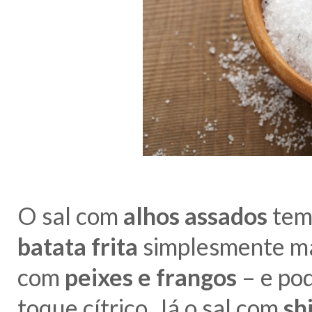
O sal com
alhos assados
tem 
batata frita
simplesmente ma
com
peixes e frangos
– e po
toque cítrico. Já o sal com
sh