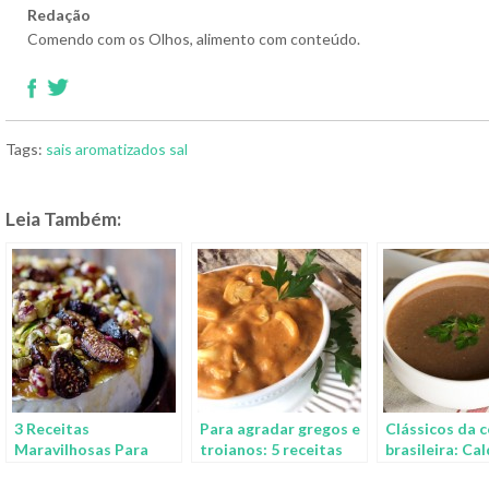
Redação
Comendo com os Olhos, alimento com conteúdo.
Tags:
sais aromatizados
sal
Leia Também:
3 Receitas
Para agradar gregos e
Clássicos da 
Maravilhosas Para
troianos: 5 receitas
brasileira: Ca
Fazer Com Queijo Brie
diferentes de
Feijão