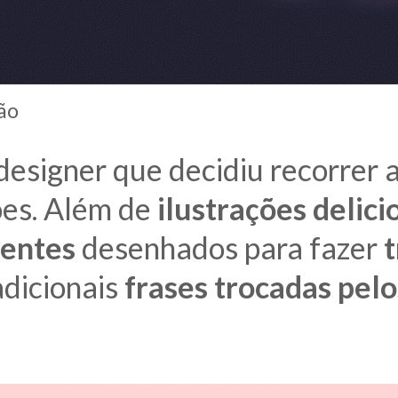
ão
esigner que decidiu recorrer 
ões. Além de
ilustrações delici
ientes
desenhados para fazer
t
dicionais
frases trocadas pel