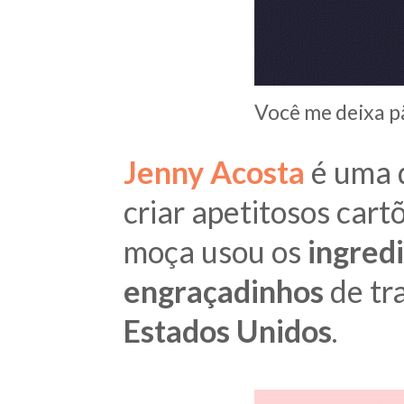
Você me deixa p
Jenny Acosta
é uma d
criar apetitosos cart
moça usou os
ingred
engraçadinhos
de tra
Estados Unidos
.