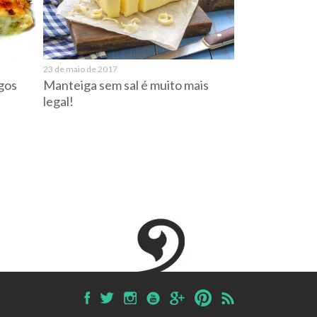
23 de maio de 2017
gos
Manteiga sem sal é muito mais
legal!