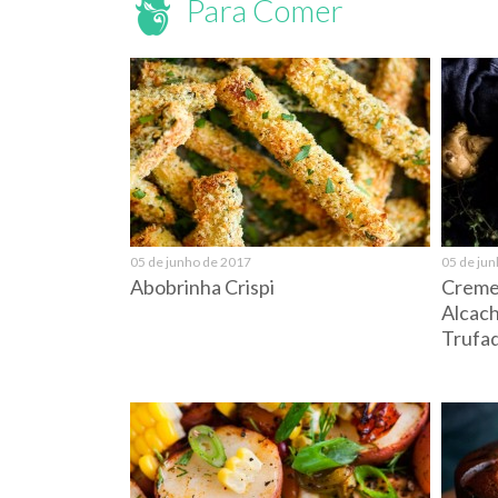
Para Comer
05 de junho de 2017
05 de ju
Abobrinha Crispi
Creme
Alcach
Trufa