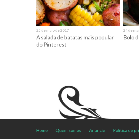
25 de maio de 2017
24 de ma
A salada de batatas mais popular
Bolo d
do Pinterest
Home
Quem somos
Anuncie
Política de p