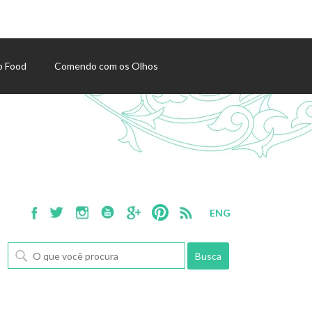
p Food
Comendo com os Olhos
ENG