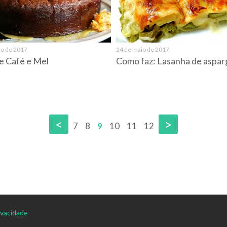
io de 2017
24 de maio de 2017
e Café e Mel
Como faz: Lasanha de aspar
<
>
7
8
9
10
11
12
rivacidade