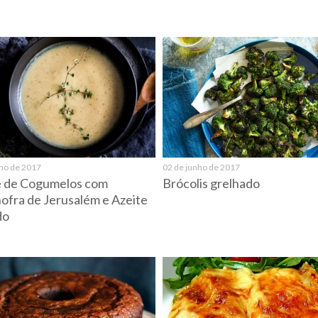
nho de 2017
02 de junho de 2017
 de Cogumelos com
Brócolis grelhado
ofra de Jerusalém e Azeite
do