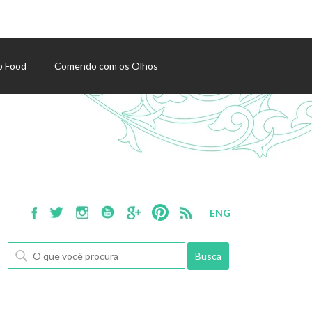
p Food
Comendo com os Olhos
ENG