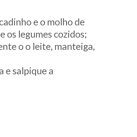
icadinho e o molho de
ne os legumes cozidos;
nte o o leite, manteiga,
 e salpique a