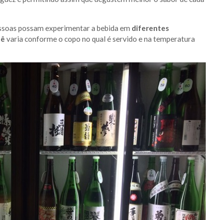
essoas possam experimentar a bebida em
diferentes
uê
varia conforme o copo no qual é servido e na temperatura