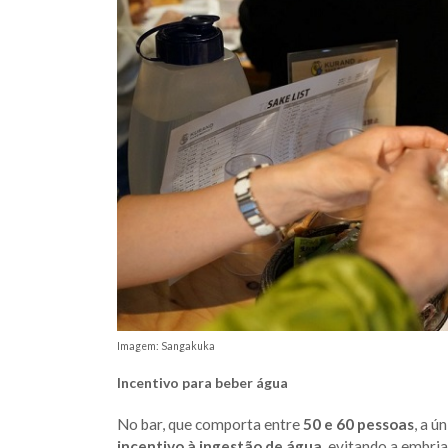
Imagem: Sangakuka
Incentivo para beber água
No bar, que comporta entre
50 e 60 pessoas
, a ú
incentivo à ingestão de água
, evitando a embri