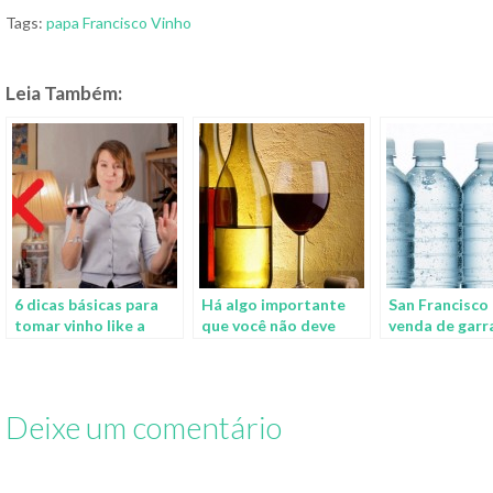
Tags:
papa Francisco
Vinho
Leia Também:
6 dicas básicas para
Há algo importante
San Francisco
tomar vinho like a
que você não deve
venda de garr
boss
fazer depois de tomar
de água para 
vinho
o impacto amb
Deixe um comentário