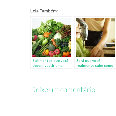
Leia Também:
6 alimentos que você
Será que você
deve investir uma
realmente sabe como
graninha a mais para
se prevenir da
se alimentar melhor
intoxicação
alimentar?
Deixe um comentário