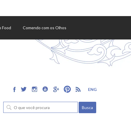
p Food
Comendo com os Olhos
ENG