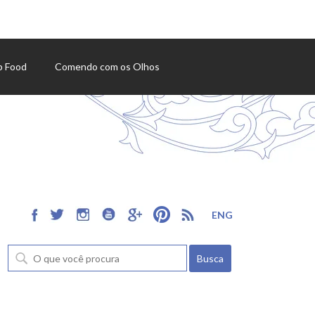
p Food
Comendo com os Olhos
ENG